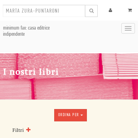
minimum fax: casa editrice
Toggl
indipendente
navig
I nostri libri
ORDINA PER
Filtri