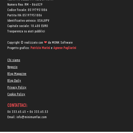
Numero Rea: RM - 864029
Codice fiscale: 05197951006
Partita IVA 05197951006
Identificativo univoco: USAL8PV
Capitale sociale: 10.400 EURO
Trasparenza su aiuti pubblici
Copyright © realizzato con
❤
da
MONK Software
Progetto grafico:
Patrizio Marini
e
Agnese Pagliarini
Chi siamo
Negozio
Blog Magazine
Blog Daily
Privacy Policy
Cookie Policy
CONTATTACI:
06 333.65.45
•
06 333.65.53
Email:
info@minimumfax.com