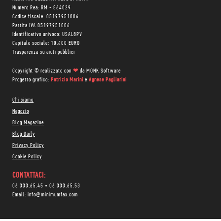
Numero Rea: RM - 864029
Codice fiscale: 05197951006
Partita IVA 05197951006
Identificativo univoco: USAL8PV
Capitale sociale: 10.400 EURO
Trasparenza su aiuti pubblici
Copyright © realizzato con
❤
da
MONK Software
Progetto grafico:
Patrizio Marini
e
Agnese Pagliarini
Chi siamo
Negozio
Blog Magazine
Blog Daily
Privacy Policy
Cookie Policy
CONTATTACI:
06 333.65.45
•
06 333.65.53
Email:
info@minimumfax.com