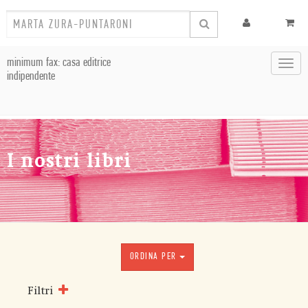
minimum fax: casa editrice
Toggl
indipendente
navig
I nostri libri
ORDINA PER
Filtri