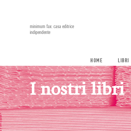
minimum fax: casa editrice
indipendente
HOME
LIBRI
I nostri libri