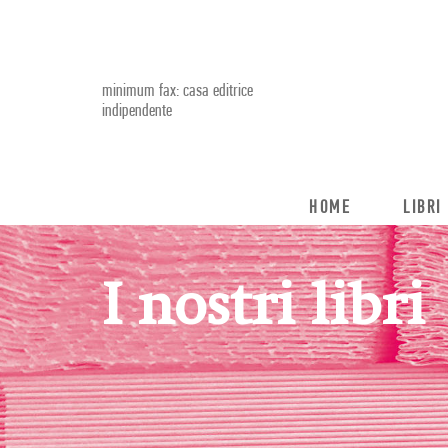
minimum fax: casa editrice
indipendente
HOME
LIBRI
I nostri libri