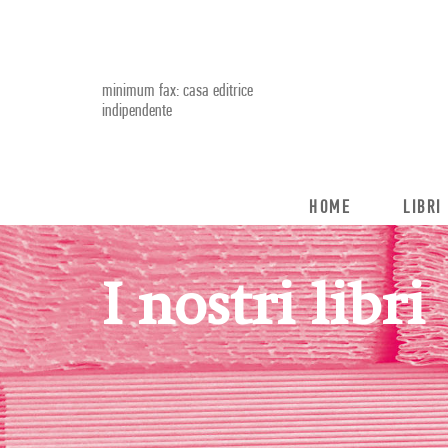
minimum fax: casa editrice
indipendente
HOME
LIBRI
I nostri libri