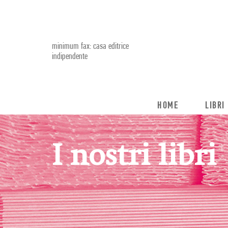
minimum fax: casa editrice
indipendente
HOME
LIBRI
I nostri libri