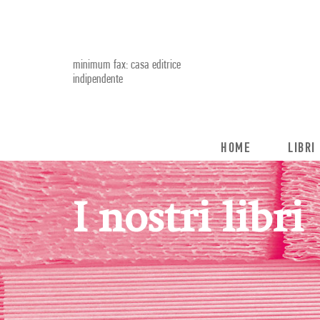
minimum fax: casa editrice
indipendente
HOME
LIBRI
I nostri libri