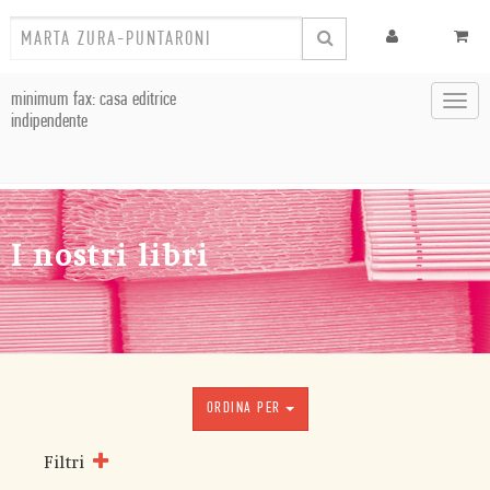
minimum fax: casa editrice
Toggl
indipendente
navig
I nostri libri
ORDINA PER
Filtri