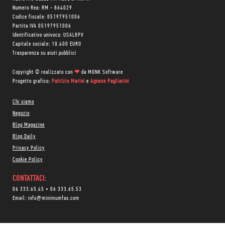
Numero Rea: RM - 864029
Codice fiscale: 05197951006
Partita IVA 05197951006
Identificativo univoco: USAL8PV
Capitale sociale: 10.400 EURO
Trasparenza su aiuti pubblici
Copyright © realizzato con
❤
da
MONK Software
Progetto grafico:
Patrizio Marini
e
Agnese Pagliarini
Chi siamo
Negozio
Blog Magazine
Blog Daily
Privacy Policy
Cookie Policy
CONTATTACI:
06 333.65.45
•
06 333.65.53
Email:
info@minimumfax.com