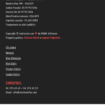
Numero Rea: RM - 864029
Codice fiscale: 05197951006
Partita IVA 05197951006
Identificativo univoco: USAL8PV
Capitale sociale: 10.400 EURO
Trasparenza su aiuti pubblici
Copyright © realizzato con
❤
da
MONK Software
Progetto grafico:
Patrizio Marini
e
Agnese Pagliarini
Chi siamo
Negozio
Blog Magazine
Blog Daily
Privacy Policy
Cookie Policy
CONTATTACI:
06 333.65.45
•
06 333.65.53
Email:
info@minimumfax.com