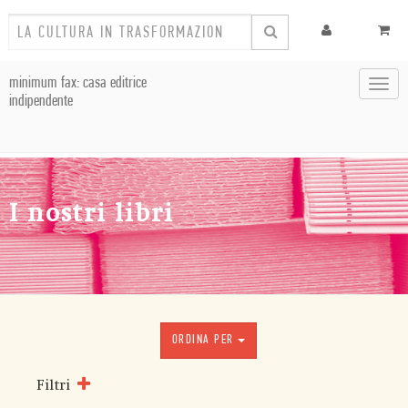
minimum fax: casa editrice
Toggl
indipendente
navig
I nostri libri
ORDINA PER
Filtri