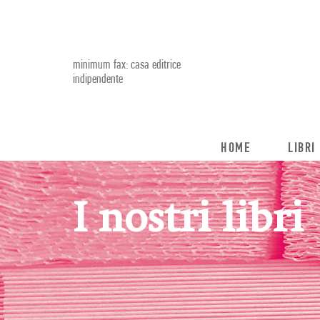
minimum fax: casa editrice
indipendente
HOME
LIBRI
I nostri libri