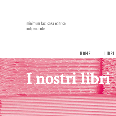
minimum fax: casa editrice
indipendente
HOME
LIBRI
I nostri libri