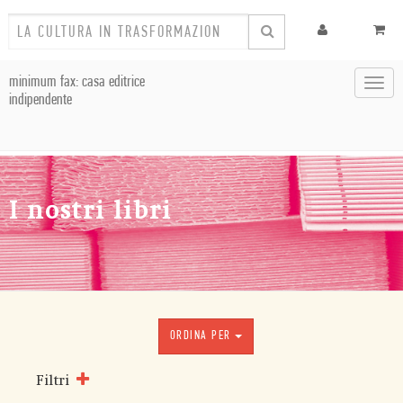
minimum fax: casa editrice
Toggl
indipendente
navig
I nostri libri
ORDINA PER
Filtri