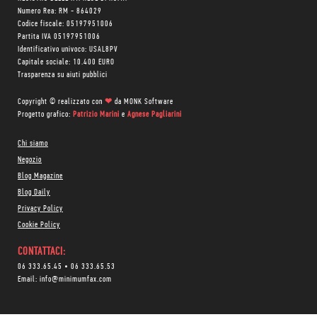
Numero Rea: RM - 864029
Codice fiscale: 05197951006
Partita IVA 05197951006
Identificativo univoco: USAL8PV
Capitale sociale: 10.400 EURO
Trasparenza su aiuti pubblici
Copyright © realizzato con
❤
da
MONK Software
Progetto grafico:
Patrizio Marini
e
Agnese Pagliarini
Chi siamo
Negozio
Blog Magazine
Blog Daily
Privacy Policy
Cookie Policy
CONTATTACI:
06 333.65.45
•
06 333.65.53
Email:
info@minimumfax.com